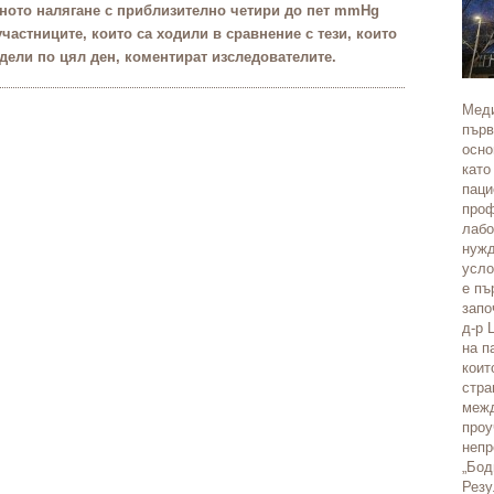
ното налягане с приблизително четири до пет mmHg
участниците, които са ходили в сравнение с тези, които
едели по цял ден,
коментират изследователите
.
Меди
първ
осно
като
паци
проф
лабо
нужд
усло
е пъ
запо
д-р 
на п
коит
стра
межд
проу
непр
„Бод
Резу