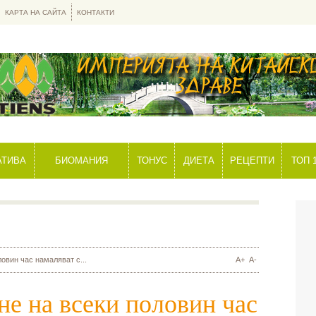
КАРТА НА САЙТА
КОНТАКТИ
АТИВА
БИОМАНИЯ
ТОНУС
ДИЕТА
РЕЦЕПТИ
ТОП 
овин час намаляват с...
A+
A-
е на всеки половин час