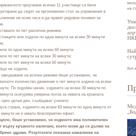
мозъ
риканското проучване всички 11 участници са били
на с
уктирани да седят на ергономичен стол за упражнения в
ължение на осем часа и да правят редовни почивки за
Уни
не.
дис
ставало по пет различни режима:
аор
стниците или ходели по една минута на всеки 30 минути
НК
не;
ели по една минута на всеки 60 минути;
Най
сут
ели по пет минути на всеки 30 минути;
ели по пет минути на всеки 60 минути.
общо не ходели.
Виж в
 завършване на всички режими беше установено, че
малното количество движение е пет минути ходене на всеки
Пр
нути. По подобен начин, ходенето на всеки 30 минути по
минута осигурява умерена полза за нивата на кръвната
 през целия ден, съобщават учените.
Мед
уга страна, ходенето на всеки 60 минути по една минута от
„Бо
 минути не е имало благоприятен ефект.
 цяло, беше установено, че ходенето има положителен
т върху кръвното налягане, което може да се дължи на
брено здраве. Резултатите показаха намаление на