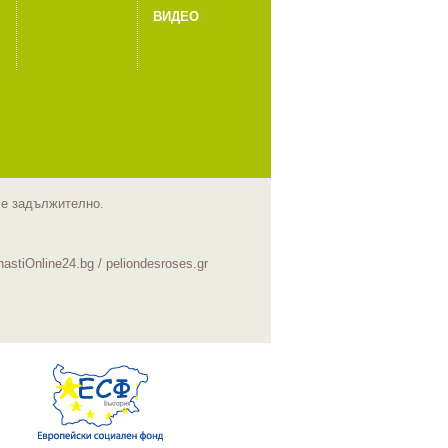
ВИДЕО
m е задължително.
hastiOnline24.bg
/
peliondesroses.gr