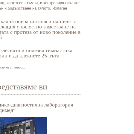
ка, когато се стъмни, и контролира циклите
ън и бодърстване на тялото. Излаган
кална операция спаси пациент с
екация с цялостно заместване на
тата с протеза от ново поколение в
Б
-лесната и полезна гимнастика
рин е да клекнете 25 пъти
сички статии...
едставяме ви
ико-диагностична лаборатория
Специализирана болни
димед“
рехабилитация - Паве