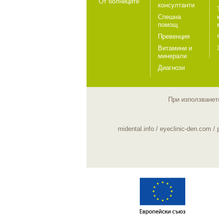
От болниците
консултанти
Спешна
помощ
Превенция
Витамини и
минерали
Диагнози
При използването
midental.info
/
eyeclinic-den.com
/