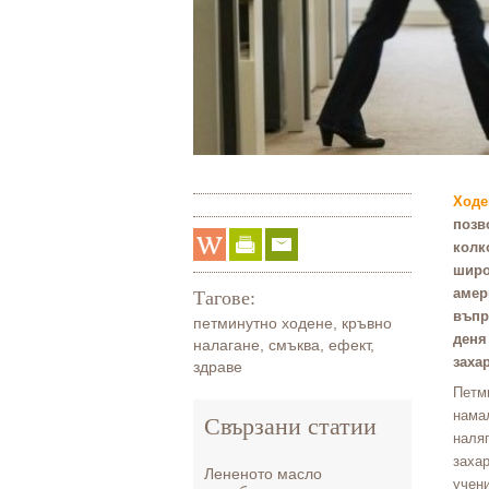
Ходе
позв
колк
широ
амер
Тагове:
въпр
петминутно ходене
,
кръвно
деня
налагане
,
смъква
,
ефект
,
заха
здраве
Петм
намал
Свързани статии
наля
захар
Лененото масло
учени