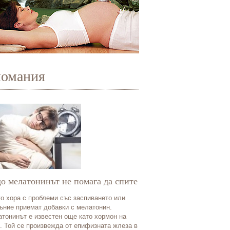
иомания
о мелатонинът не помага да спите
о хора с проблеми със заспиването или
ъние приемат добавки с мелатонин.
тонинът е известен още като хормон на
. Той се произвежда от епифизната жлеза в