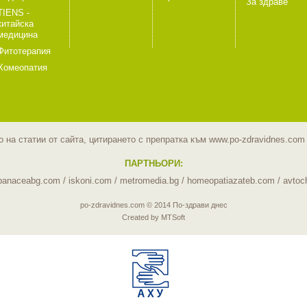
За здраве
TIENS -
китайска
медицина
Фитотерапия
Хомеопатия
 на статии от сайта, цитирането с препратка към www.po-zdravidnes.co
ПАРТНЬОРИ:
panaceabg.com
/
iskoni.com
/
metromedia.bg
/
homeopatiazateb.com
/
avtoc
po-zdravidnes.com © 2014 По-здрави днес
Created by MTSoft