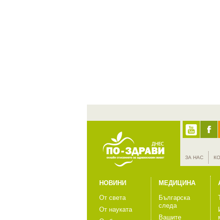
ЗА НАС
К
НОВИНИ
МЕДИЦИНА
От света
Българска
следа
От науката
Вашите