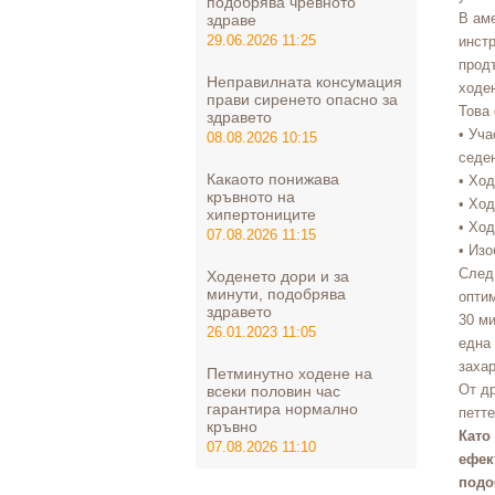
подобрява чревното
В аме
здраве
29.06.2026 11:25
инстр
прод
Неправилната консумация
ходе
прави сиренето опасно за
Това 
здравето
• Уча
08.08.2026 10:15
седе
Какаото понижава
• Ход
кръвното на
• Ход
хипертониците
• Ход
07.08.2026 11:15
• Из
След
Ходенето дори и за
минути, подобрява
опти
здравето
30 ми
26.01.2023 11:05
една 
захар
Петминутно ходене на
От др
всеки половин час
гарантира нормално
петте
кръвно
Като
07.08.2026 11:10
ефек
подо