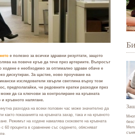
Б
нето
е полезно за всички здравни резултати, защото
олява на повече кръв да тече през артериите. Въпросът
о ходене е необходимо за оптимално здраве обаче е
ко дискутиран. За щастие, ново проучване
на
икански изследователи
хвърли светлина върху този
ос, предполагайки, че редовните кратки разходки през
 може да са ключови за контролиране на кръвната
р и кръвното налягане.
Защ
инутна разходка на всеки половин час може значително да
и както показанията на кръвната захар, така и на кръвното
Мног
гане. Режимът на ходене намалява скоковете на кръвната
безс
Мела
 с 60 процента в сравнение със седенето, обясняват
съня
те.