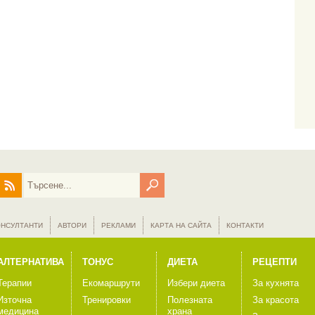
ОНСУЛТАНТИ
АВТОРИ
РЕКЛАМИ
КАРТА НА САЙТА
КОНТАКТИ
АЛТЕРНАТИВА
ТОНУС
ДИЕТА
РЕЦЕПТИ
Терапии
Екомаршрути
Избери диета
За кухнята
Източна
Тренировки
Полезната
За красота
медицина
храна