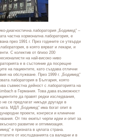
ко-диагностична лаборатория „Бодимед“ –
За Павел баня фамилията Г
ата частна хормонална лаборатория, е
емблематична. Когато през 1
вана през 1991 г. През годините се утвърди
Георги Гечев е назначен за г
 лаборатория, в която вярват и лекари, и
балнеосанаториума, Павел б
енти. С колектив от близо 200
обикновено малко подбалкан
есионалисти на най-високо ниво
балнеолечебница. Днес село
раторията е в състояние да посрещне
като балнеоложкия център, б
ите на пациентите, като създава отлични
оставени от проф. Гечев. А 
вия на обслужване. През 1999 г. „Бодимед“
превръща в място, където и
рвата лаборатория в България, която
физиотерапевти от цялата ст
чва съвместна дейност с лабораторията на
това днес разказва и показв
Limbach в Германия. Това дава възможност
професора - д-р Йордан Геч
ациентите да правят редки изследвания,
мястото като директор на С
о не се предлагат никъде другаде в
болница за рехабилитация с
ната. МДЛ „Бодимед“ има богат опит в
баща си през 2018 година. П
ународни проекти, конгреси и клинични
поставя лечебната дейност 
чвания. От тях екипът черпи идеи и опит за
Създава и прилага иноватив
екъснато развитие и оптимизация.
въздействие на вертеброгенн
имед“ е призната в цялата страна.
заболявания и по-специално 
лтатите от изслудванията са валидни и в
Благодарение на него