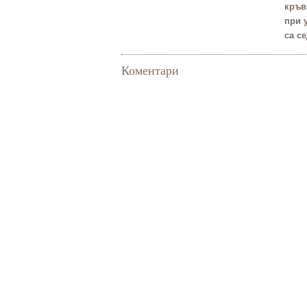
кръв
при 
са с
Коментари