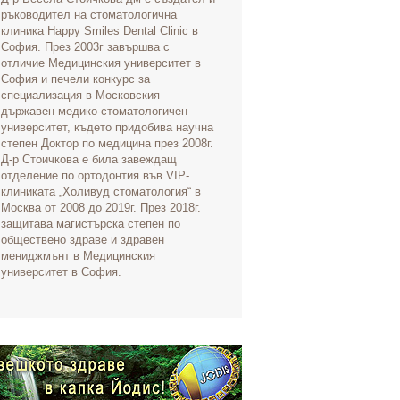
ръководител на стоматологична
клиника Happy Smiles Dental Clinic в
София. През 2003г завършва с
отличие Медицинския университет в
София и печели конкурс за
специализация в Московския
държавен медико-стоматологичен
университет, където придобива научна
степен Доктор по медицина през 2008г.
Д-р Стоичкова е била завеждащ
отделение по ортодонтия във VIP-
клиниката „Холивуд стоматология“ в
Москва от 2008 до 2019г. През 2018г.
защитава магистърска степен по
обществено здраве и здравен
мениджмънт в Медицинския
университет в София.