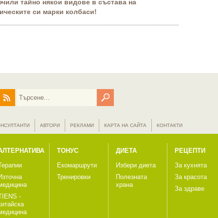
чили тайно някои видове в състава на
ическите си марки колбаси!
ОНСУЛТАНТИ
АВТОРИ
РЕКЛАМИ
КАРТА НА САЙТА
КОНТАКТИ
АЛТЕРНАТИВА
ТОНУС
ДИЕТА
РЕЦЕПТИ
Терапии
Екомаршрути
Избери диета
За кухнята
Източна
Тренировки
Полезната
За красота
медицина
храна
За здраве
TIENS -
китайска
медицина