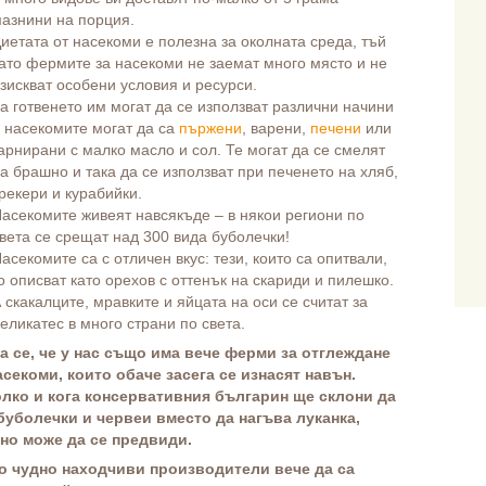
азнини на порция.
иетата от насекоми е полезна за околната среда, тъй
ато фермите за насекоми не заемат много място и не
зискват особени условия и ресурси.
а готвенето им могат да се използват различни начини
 насекомите могат да са
пържени
, варени,
печени
или
арнирани с малко масло и сол. Те могат да се смелят
а брашно и така да се използват при печенето на хляб,
рекери и курабийки.
асекомите живеят навсякъде – в някои региони по
вета се срещат над 300 вида буболечки!
асекомите са с отличен вкус: тези, които са опитвали,
о описват като орехов с оттенък на скариди и пилешко.
 скакалците, мравките и яйцата на оси се считат за
еликатес в много страни по света.
а се, че у нас също има вече ферми за отглеждане
асекоми, които обаче засега се изнасят навън.
лко и кога консервативния българин ще склони да
буболечки и червеи вместо да нагъва луканка,
но може да се предвиди.
 чудно находчиви производители вече да са