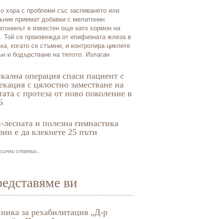
о хора с проблеми със заспиването или
ъние приемат добавки с мелатонин.
тонинът е известен още като хормон на
. Той се произвежда от епифизната жлеза в
ка, когато се стъмни, и контролира циклите
ън и бодърстване на тялото. Излаган
кална операция спаси пациент с
екация с цялостно заместване на
тата с протеза от ново поколение в
Б
-лесната и полезна гимнастика
рин е да клекнете 25 пъти
сички статии...
едставяме ви
ника за рехабилитация „Д-р
Очна клиника „Ден“