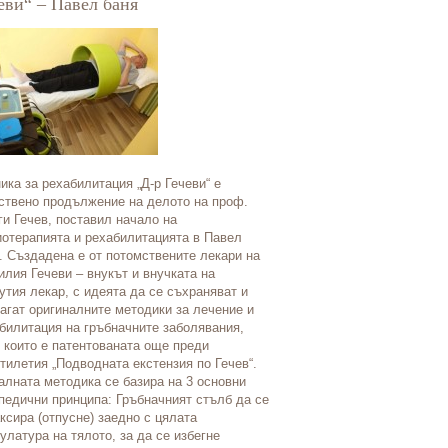
еви“ – Павел баня
Когато след дълги години в 
ика за рехабилитация „Д-р Гечеви“ е
прогледне, той се чувства п
ствено продължение на делото на проф.
Точно така изглежда обстано
ги Гечев, поставил начало на
клиника „Ден”, където помаг
отерапията и рехабилитацията в Павел
излязат от тъмнината на нощ
. Създадена е от потомствените лекари на
на очна клиника „Ден” Бълга
лия Гечеви – внукът и внучката на
Швейцария. А професионали
утия лекар, с идеята да се съхраняват и
ръководен от доц. Андреев е
агат оригиналните методики за лечение и
Благодаря Ви, доц. Андреев
билитация на гръбначните заболявания,
смелостта и риска, който по
 които е патентованата още преди
извършената от Вас сложна 
тилетия „Подводната екстензия по Гечев“.
операция, с която ме върна
алната методика се базира на 3 основни
живот на зрящ човек. Благо
педични принципа: Гръбначният стълб да се
помага на Вас и на целия ек
ксира (отпусне) заедно с цялата
мисия – да давате светлина
улатура на тялото, за да се избегне
пациентите си.” Това е един 