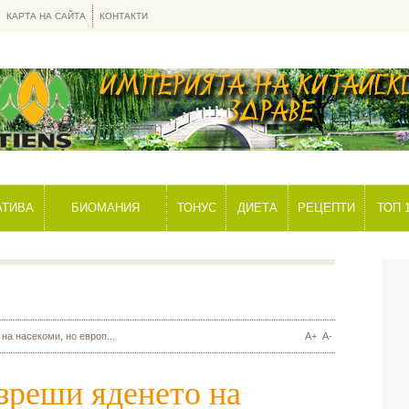
КАРТА НА САЙТА
КОНТАКТИ
АТИВА
БИОМАНИЯ
ТОНУС
ДИЕТА
РЕЦЕПТИ
ТОП 
а насекоми, но европ...
A+
A-
зреши яденето на