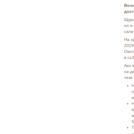
Вели
дост
Щурц
но и
сала
На х
2019
Окол
в съ
Ако 
на д
тези
Н
п
и
Н
в
к
б
Т
–