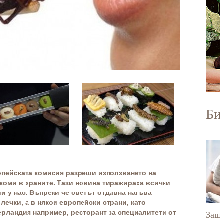
Б
пейската комисия разреши използването на
коми в храните. Тази новина тиражираха всички
и у нас. Въпреки че светът отдавна нагъва
лечки, а в някои европейски страни, като
рландия например, ресторант за специалитети от
Защ