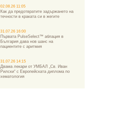
02.08.26 11:05
Как да предотвратите задържането на
течности в краката си в жегите
31.07.26 16:00
Първата PulseSelect™ аблация в
България дава нов шанс на
пациентите с аритмия
31.07.26 14:15
Двама лекари от УМБАЛ „Св. Иван
Рилски“ с Европейската диплома по
хематология