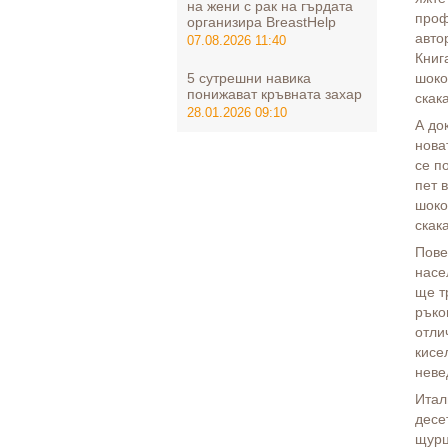
на жени с рак на гърдата
проф
организира BreastHelp
авто
07.08.2026 11:40
Книг
5 сутрешни навика
шоко
понижават кръвната захар
скак
28.01.2026 09:10
А до
нова
се п
пет 
шоко
скак
Пове
насе
ще т
ръко
отли
кисе
неве
Итал
десе
щурц