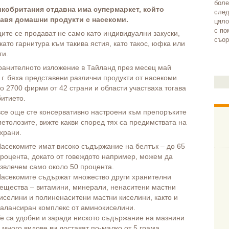
боле
кобритания отдавна има супермаркет, който
след
авя домашни продукти с насекоми.
цяло
с по
ите се продават не само като индивидуални закуски,
съор
 като гарнитура към такива ястия, като такос, юфка или
ти.
ранителното изложение в Тайланд през месец май
 г. бяха представени различни продукти от насекоми.
о 2700 фирми от 42 страни и области участваха тогава
битието.
все още сте консервативно настроени към препоръките
иетолозите, вижте какви според тях са предимствата на
 храни.
асекомите имат високо съдържание на белтък – до 65
роцента, докато от говеждото например, можем да
звлечем само около 50 процента.
асекомите съдържат множество други хранителни
ещества – витамини, минерали, ненаситени мастни
иселини и полиненаситени мастни киселини, както и
алансиран комплекс от аминокиселини.
е са удобни и заради ниското съдържание на мазнини
 много видове ви доставят по-малко от 5 грама