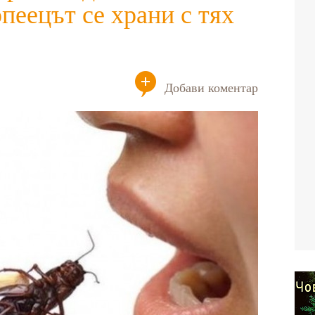
пеецът се храни с тях
Добави коментар