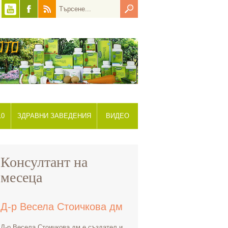
10
ЗДРАВНИ ЗАВЕДЕНИЯ
ВИДЕО
Консултант на
месеца
Д-р Весела Стоичкова дм
Д-р Весела Стоичкова дм е създател и