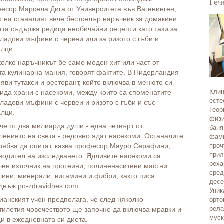
Геч
есор Марсела Дига от Университета във Вагенинген,
р на станалият вече бестселър наръчник за домакини.
ата съдържа редица необичайни рецепти като тази за
ладови мъфини с червеи или за ризото с гъби и
алци.
колко наръчникът бе само моден хит или част от
та кулинарна мания, говорят фактите. В Нидерландия
ояви тутакси и ресторант, който включва в менюто си
Клин
вида храни с насекоми, между които са споменатите
есте
ладови мъфини с червеи и ризото с гъби и със
Геор
алци.
физи
че от два милиарда души - една четвърт от
баня
лението на света - редовно ядат насекоми. Останалите
фами
рябва да опитат, казва професор Мауро Серафини,
проч
прил
водител на изследването. Ядливите насекоми са
реха
чен източник на протеини, полиненаситени мастни
сред
лини, минерали, витамини и фибри, както писа
десе
днъж po-zdravidnes.com.
Уник
ианският учен предполага, че след няколко
орто
рела
тилетия човечеството ще започне да включва мравки и
муск
и в ежедневната си диета.