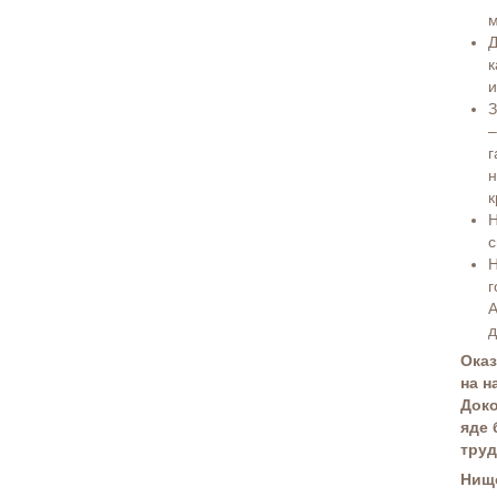
м
Д
к
и
З
–
г
н
к
Н
с
Н
г
А
д
Оказ
на н
Доко
яде 
труд
Нищо