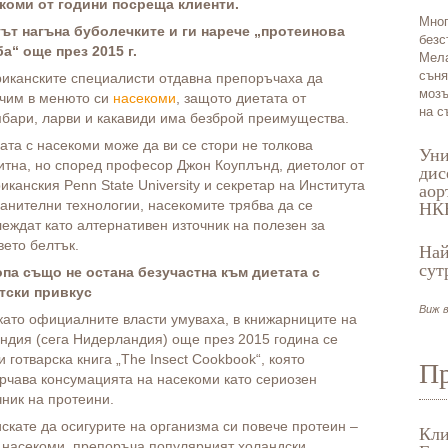
коми от години посреща клиенти.
Мног
ът нагъна буболечките и ги нарече „протеинова
безс
а“ още през 2015 г.
Мела
съня
иканските специалисти отдавна препоръчаха да
мозъ
чим в менюто си
насекоми
, защото диетата от
на с
бари, ларви и какавиди има безброй преимущества.
ата с насекоми може да ви се стори не толкова
Уни
итна, но според професор Джон Коуплънд, диетолог от
дис
иканския Penn State University и секретар на Института
аор
ранителни технологии, насекомите трябва да се
НК
леждат като алтернативен източник на полезен за
вето белтък.
Най
сут
па също не остана безучастна към диетата с
тски привкус
Виж в
като официалните власти умуваха, в книжарниците на
ндия (сега Нидерландия) още през 2015 година се
и готварска книга „The Insect Cookbook“, която
Пр
рчава консумацията на насекоми като сериозен
чник на протеини.
искате да осигурите на организма си повече протеин –
Кли
 насекоми, препоръча популярният холандски