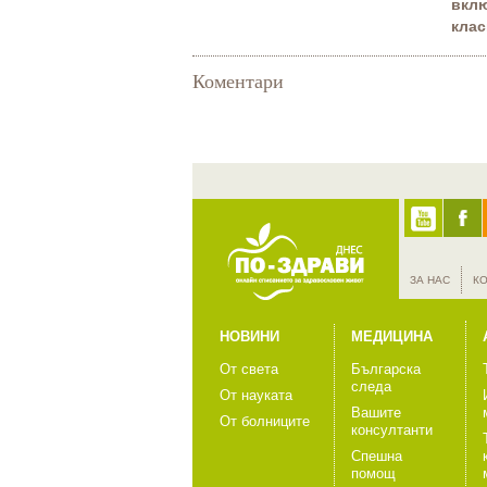
вклю
клас
Коментари
ЗА НАС
К
НОВИНИ
МЕДИЦИНА
От света
Българска
следа
От науката
Вашите
От болниците
консултанти
Спешна
помощ