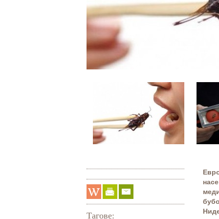
Евро
насе
меди
бубо
Ниде
Тагове: