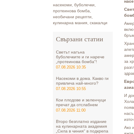
насе
насекоми
,
буболечки
,
Свет
протеинова бомба
,
бомб
необичани рецепти
,
кулинарна мания
,
скакалци
Амер
вклю
бръм
Свързани статии
Хран
апет
Светът нагъна
амер
буболечките и ги нарече
за х
„протеинова бомба“!
разг
07.08.2026 10:35
здра
Насекоми в дома. Какво ги
Евро
привлича най-много?
азиа
07.08.2026 10:55
И до
Кои плодове и зеленчуци
Хола
пречат да отслабнем
появ
07.08.2026 11:00
насъ
изто
Второ безплатно издание
на кулинарната академия
Ако 
„Сила в чиния“ в подкрепа
яжте