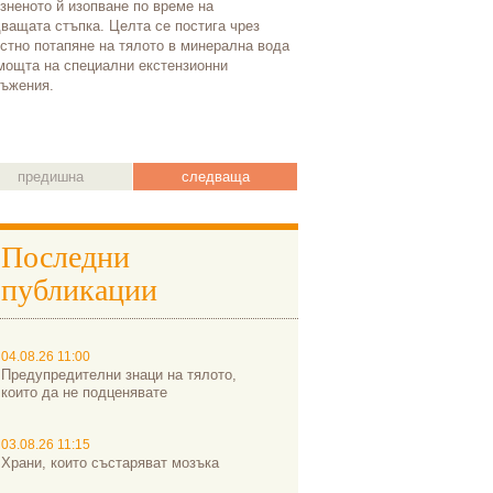
зненото й изопване по време на
благодарен пациент, видял о
ващата стъпка. Целта се постига чрез
Започнал от малък частен к
стно потапяне на тялото в минерална вода
София, където опашки от па
мощта на специални екстензионни
всеки ден, основателят на к
ъжения.
Андрей Андреев днес приема
заобиколен от едни от най-д
офталмолози.
предишна
следваща
Последни
публикации
04.08.26 11:00
Предупредителни знаци на тялото,
които да не подценявате
03.08.26 11:15
Храни, които състаряват мозъка