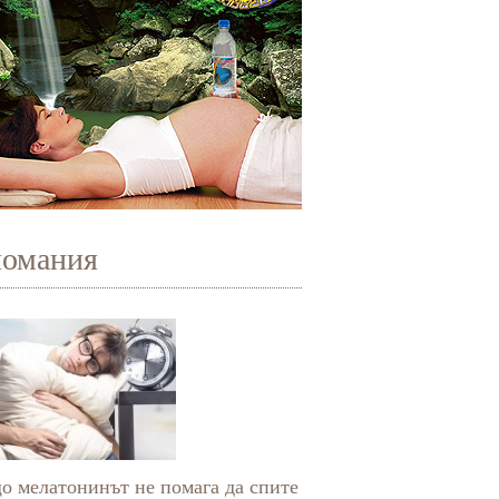
иомания
о мелатонинът не помага да спите