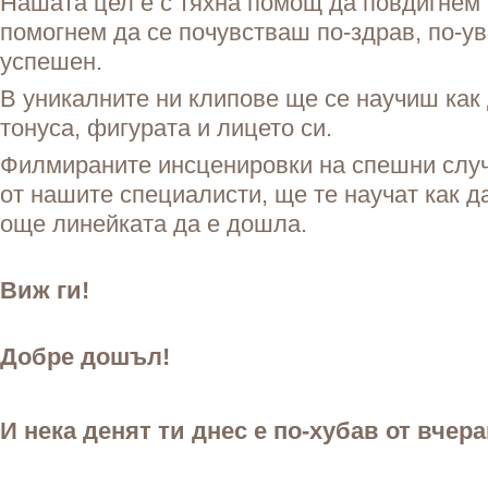
Нашата цел е с тяхна помощ да повдигнем т
помогнем да се почувстваш по-здрав, по-ув
успешен.
В уникалните ни клипове ще се научиш ка
тонуса, фигурата и лицето си.
Филмираните инсценировки на спешни случ
от нашите специалисти, ще те научат как 
още линейката да е дошла.
Виж ги!
Добре дошъл!
И нека денят ти днес е по-хубав от вчер