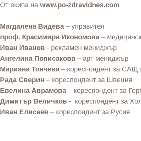
От екипа на
www.po-zdravidnes.com
Магдалена Видева
– управител
проф. Красимира Икономова
– медицинск
Иван Иванов
- рекламен мениджър
Ангелина Пописакова
– арт мениджър
Мариана Тончева
– кореспондент за САЩ 
Рада Сверин
– кореспондент за Швеция
Евелина Аврамова
– кореспондент за Ге
Димитър Величков
- кореспондент за Хо
Иван Елисеев
– кореспондент за Русия