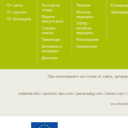
От света
Българска
Терапии
Екомаршр
следа
От науката
Източна
Трениров
Вашите
медицина
От болниците
консултанти
TIENS -
Спешна
китайска
помощ
медицина
Превенция
Фитотерапия
Витамини и
Хомеопатия
минерали
Диагнози
При използването на статии от сайта, цитира
midental.info
/
eyeclinic-den.com
/
panaceabg.com
/
iskoni.com
/
po-zdravid