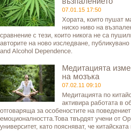
възпалението
07.01.15 17:50
Хората, които пушат м
ниско ниво на възпале
сравнение с тези, които никога не са пуши
авторите на ново изследване, публикувано
and Alcohol Dependence.
Медитацията изме
на мозъка
07.02.11 09:10
Медитацията по китай
активира работата в о
отговаряща за особеностите на поведениет
емоционалността.Това твърдят учени от Ор
университет, като поясняват, че китайската