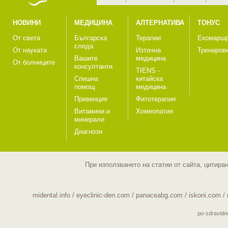
НОВИНИ
МЕДИЦИНА
АЛТЕРНАТИВА
ТОНУС
От света
Българска
Терапии
Екомаршр
следа
От науката
Източна
Трениров
Вашите
медицина
От болниците
консултанти
TIENS -
Спешна
китайска
помощ
медицина
Превенция
Фитотерапия
Витамини и
Хомеопатия
минерали
Диагнози
При използването на статии от сайта, цитира
midental.info
/
eyeclinic-den.com
/
panaceabg.com
/
iskoni.com
/
po-zdravid