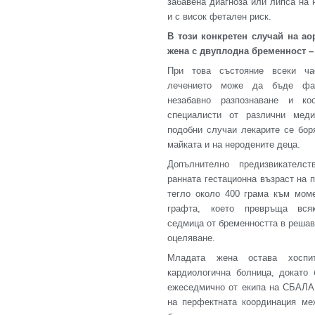
забавена диагноза или липса на 
и с висок фетален риск.
В
този конкретен случай на ао
жена с двуплодна бременност –
При това състояние всеки ча
лечението може да бъде фат
незабавно разпознаване и ко
специалисти от различни меди
подобни случаи лекарите се бор
майката и на неродените деца.
Допълнително предизвикателс
ранната гестационна възраст на 
тегло около 400 грама към моме
графта, което превръща вся
седмица от бременността в реша
оцеляване.
Младата жена остава хоспит
кардиологична болница, докато
ежеседмично от екипа на СБАЛА
на перфектната координация ме