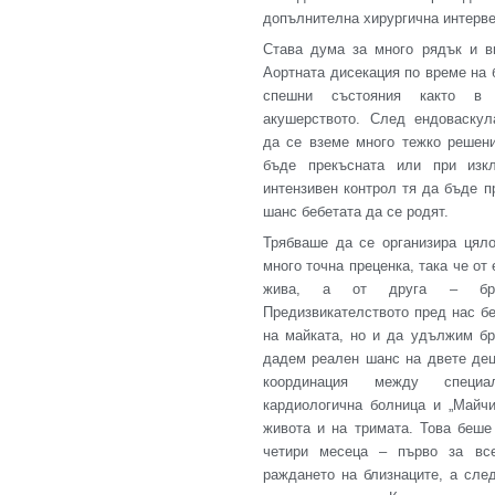
допълнителна хирургична интерв
Става дума за много рядък и в
Аортната дисекация по време на 
спешни състояния както в 
акушерството.
След ендоваскул
да се вземе много тежко решен
бъде прекъсната или при изкл
интензивен контрол тя да бъде п
шанс бебетата да се родят
.
Трябваше да се организира цял
много точна преценка, така че от
жива, а от друга – брем
Предизвикателството пред нас б
на майката, но и да удължим бр
дадем реален шанс на двете дец
координация между специа
кардиологична болница и „Майч
живота и на тримата. Това беше
четири месеца – първо за вс
раждането на близнаците, а сле