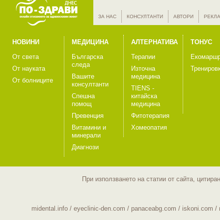
ЗА НАС
КОНСУЛТАНТИ
АВТОРИ
РЕКЛ
НОВИНИ
МЕДИЦИНА
АЛТЕРНАТИВА
ТОНУС
От света
Българска
Терапии
Екомаршр
следа
От науката
Източна
Трениров
Вашите
медицина
От болниците
консултанти
TIENS -
Спешна
китайска
помощ
медицина
Превенция
Фитотерапия
Витамини и
Хомеопатия
минерали
Диагнози
При използването на статии от сайта, цитира
midental.info
/
eyeclinic-den.com
/
panaceabg.com
/
iskoni.com
/