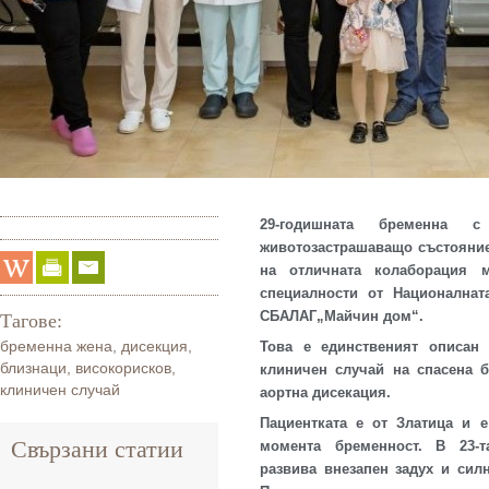
29-годишната бременна 
животозастрашаващо състояние
на отличната колаборация 
специалности от Националнат
СБАЛАГ„Майчин дом“.
Тагове:
бременна жена
,
дисекция
,
Това е единственият описан 
близнаци
,
високорисков
,
клиничен случай на спасена 
клиничен случай
аортна дисекация.
Пациентката е от Златица и 
Свързани статии
момента бременност. В 23-т
развива внезапен задух и сил