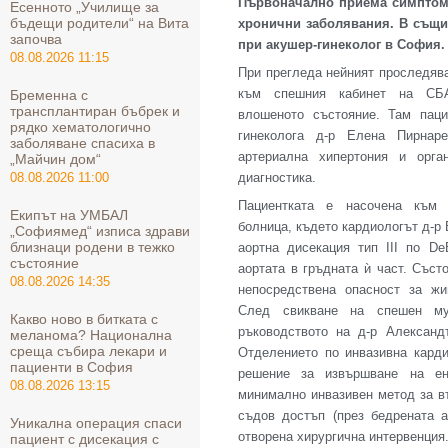
Първоначално приема симптоми
Eсенното „Училище за
бъдещи родители“ на Вита
хронични заболявания. В същи
започва
при акушер-гинеколог в София.
08.08.2026 11:15
При прегледа нейният проследяв
към спешния кабинет на СБ
Бременна с
трансплантиран бъбрек и
влошеното състояние. Там паци
рядко хематологично
гинеколога д-р Елена Пирнаре
заболяване спасиха в
артериална хипертония и орга
„Майчин дом“
диагностика.
08.08.2026 11:00
Пациентката е насочена към 
Екипът на УМБАЛ
болница, където кардиологът д-р 
„Софиямед“ изписа здрави
близнаци родени в тежко
аортна дисекация тип III по D
състояние
аортата в гръдната ѝ част. Съст
08.08.2026 14:35
непосредствена опасност за жи
След свикване на спешен му
Какво ново в битката с
ръководството на д-р Александ
меланома? Национална
среща събира лекари и
Отделението по инвазивна кард
пациенти в София
решение за извършване на ен
08.08.2026 13:15
минимално инвазивен метод за в
съдов достъп (през бедрената а
Уникална операция спаси
отворена хирургична интервенция
пациент с дисекация с