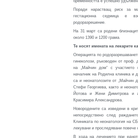
бременността е успешно удължена
Поради нарастващ риск за ма
гестационна седмица е в
родоразрешение.
На 31 март са родени близнаци
около 1390 и 1200 грама.
Те носят имената на лекарите 
Операцията по родоразрешаванет
гинеколози, ръководен от проф. д
на „Майчин дом“ с участието 
началник на Родилна клиника и 
са и неонатолозите от „Майчин д
Стефи Георгиева, както и неона
Йотова и Жени Димитрова и а
Красимира Александрова.
Новородените са изведени в кри
непосредствено след ражданет
Клиниката по неонатология на С
лекувани и проследявани повече 
В хода на лечението при еднот