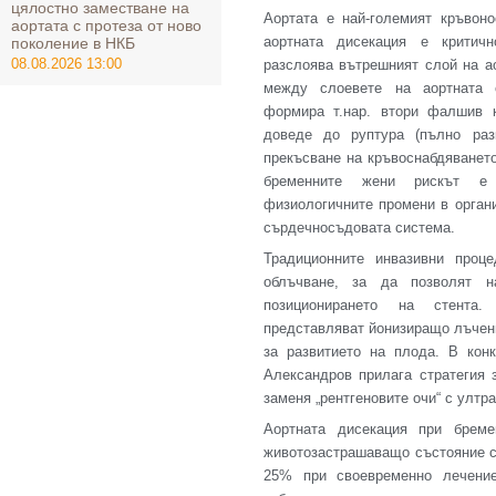
цялостно заместване на
Аортата е най-големият кръвон
аортата с протеза от ново
аортната дисекация е критич
поколение в НКБ
08.08.2026 13:00
разслоява вътрешният слой на а
между слоевете на аортната 
формира т.нар. втори фалшив 
доведе до руптура (пълно раз
прекъсване на кръвоснабдяванет
бременните жени рискът е
физиологичните промени в орган
сърдечносъдовата система.
Традиционните инвазивни проце
облъчване, за да позволят н
позиционирането на стента.
представляват йонизиращо лъчен
за развитието на плода. В кон
Александров прилага стратегия 
заменя „рентгеновите очи“ с ултр
Аортната дисекация при бреме
животозастрашаващо състояние с
25% при своевременно лечени