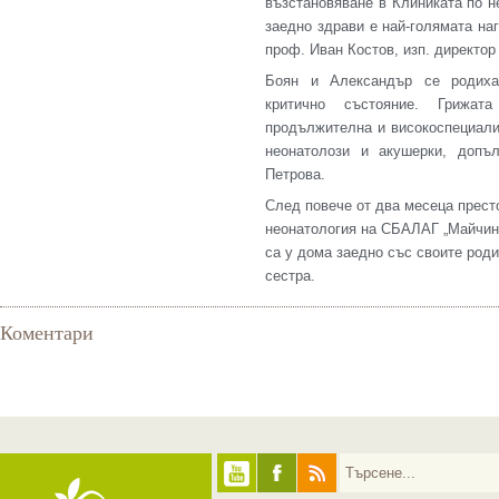
възстановяване в Клиниката по н
заедно здрави е най-голямата на
проф. Иван Костов, изп. директо
Боян и Александър се родиха
критично състояние. Грижат
продължителна и високоспециали
неонатолози и акушерки
, допъл
Петрова.
След повече от два месеца прест
неонатология на СБАЛАГ „Майчин
са у дома заедно със своите роди
сестра.
Коментари