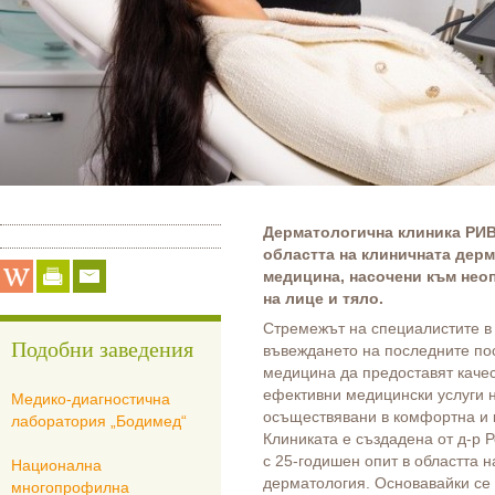
Дерматологична клиника
РИ
областта на клиничната дерм
медицина
, насочени към
неоп
на лице и тяло.
Стремежът на специалистите в 
Подобни заведения
въвеждането на последните по
медицина да предоставят каче
ефективни медицински услуги н
Медико-диагностична
осъществявани в комфортна и
лаборатория „Бодимед“
Клиниката е създадена от д-р 
с 25-годишен опит в областта н
Национална
дерматология. Основавайки се 
многопрофилна