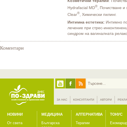
Козметични терапии
: Почиств
®
Hydrafacial MD
, Почистване и
®
Clear
, Химически пилинг.
Интимна естетика:
Интимно по
лечение при стрес-инконтинен
синдром на вагиналната релак
Коментари
ЗА НАС
КОНСУЛТАНТИ
АВТОРИ
РЕКЛ
НОВИНИ
МЕДИЦИНА
АЛТЕРНАТИВА
ТОНУС
От света
Българска
Терапии
Екомаршр