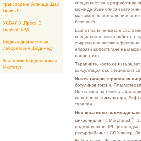
специалист, тя е разработила с
транспортна болница „Цар
може да бъде описан като мин
Борис ІІІ”
максимално естествени и естет
безопасен.
УСБАЛО „Проф. Б.
Бойчев” ЕАД
Екипът на клиниката е съставе
специалисти, които работят с е
Медико-диагностична
съвременни високо-ефективни 
лаборатория „Бодимед“
апарати за постигане на макси
пациентите.
Български Кардиологичен
Терапиите, които се извършват 
Институт
консултация със специалист са
Инжекционни терапии
за лиц
ботулинов токсин, Плазмотера
Попълване на лицето с филъри
колагенови стимулатори, Лифти
терапии.
Неоперативно подмладяване
®
микронидлинг с Morpheus8
, 3
подмладяване, IPL фотоподмл
ресърфейсинг с СО2-лазер, Ла
Er:Yag-лазер, Лaзерно подмла