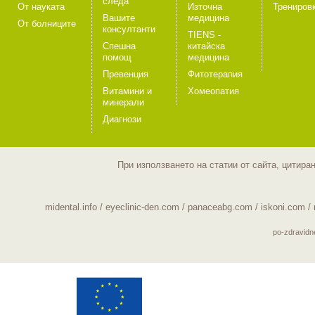
следа
От науката
Източна
Трениров
Вашите
медицина
От болниците
консултанти
TIENS -
Спешна
китайска
помощ
медицина
Превенция
Фитотерапия
Витамини и
Хомеопатия
минерали
Диагнози
При използването на статии от сайта, цитира
midental.info
/
eyeclinic-den.com
/
panaceabg.com
/
iskoni.com
/
po-zdravid