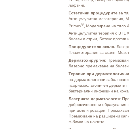
лифтинг.
Естетични п
роцедурите за т
Антицелулитна мезотерапия, М
®
Primex
, Моделиране на тяло A
Антицелулитна терапия с BTL 
белези и стрии, Ботокс против 
Процедурите за скалп
:
Лазер
Плазмотерапия за скалп, Мезот
Дерматохирургия
: Премахван
Лазерно премахване на белези
Терапии при дерматологични
на дерматологични заболявания
псориазис, атопичен дерматит,
бактериални инфекции на кожа
Лазерната дерматология
: Пр
доброкачествени образувания 
при акне и розацея, Премахван
Премахване на разширени капи
гъбички на ноктите.