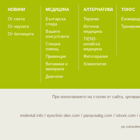
НОВИНИ
МЕДИЦИНА
АЛТЕРНАТИВА
ТОНУС
От света
Българска
Терапии
Екомаршр
следа
От науката
Източна
Трениров
Вашите
медицина
От болниците
консултанти
TIENS -
Спешна
китайска
помощ
медицина
Превенция
Фитотерапия
Витамини и
Хомеопатия
минерали
Диагнози
При използването на статии от сайта, цитира
midental.info
/
eyeclinic-den.com
/
panaceabg.com
/
iskoni.com
/
po-zdravid