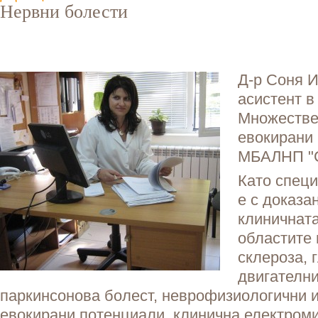
Нервни болести
Д-р Соня И
асистент в
Множестве
евокирани
МБАЛНП "С
Като специ
е с доказан
клиничната
областите
склероза, 
двигателн
паркинсонова болест, неврофизиологични 
евокирани потенциали, клинична електром