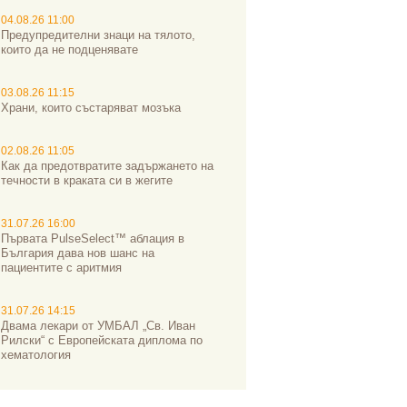
04.08.26 11:00
Предупредителни знаци на тялото,
които да не подценявате
03.08.26 11:15
Храни, които състаряват мозъка
02.08.26 11:05
Как да предотвратите задържането на
течности в краката си в жегите
31.07.26 16:00
Първата PulseSelect™ аблация в
България дава нов шанс на
пациентите с аритмия
31.07.26 14:15
Двама лекари от УМБАЛ „Св. Иван
Рилски“ с Европейската диплома по
хематология