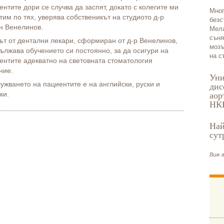
ентите дори се случва да заспят, докато с колегите ми
Мног
тим по тях, уверява собственикът на студиото д-р
безс
н Венелинов.
Мела
съня
ът от дентални лекари, сформиран от д-р Венелинов,
мозъ
ължава обучението си постоянно, за да осигури на
на с
ентите адекватно на световната стоматология
ние.
Уни
ужването на пациентите е на английски, руски и
дис
ки.
аор
НК
Най
сут
Виж в