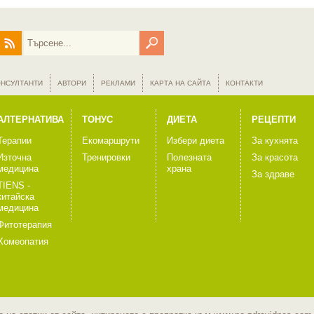
ОНСУЛТАНТИ
АВТОРИ
РЕКЛАМИ
КАРТА НА САЙТА
КОНТАКТИ
АЛТЕРНАТИВА
ТОНУС
ДИЕТА
РЕЦЕПТИ
Терапии
Екомаршрути
Избери диета
За кухнята
Източна
Тренировки
Полезната
За красота
медицина
храна
За здраве
TIENS -
китайска
медицина
Фитотерапия
Хомеопатия