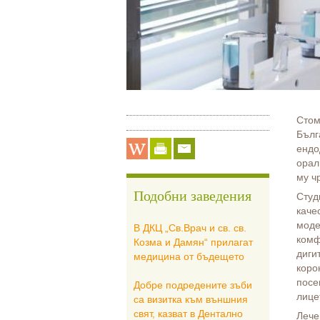
Стом
Бълг
ендо
орал
му ч
Подобни заведения
Студ
каче
моде
В ДКЦ „Св.Врач и св. св.
комф
Козма и Дамян“ прилагат
диги
медицина от бъдещето
коро
посе
Добре подредените зъби
лице
са визитка към външния
свят, казват в Дентално
Лече