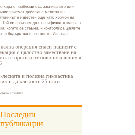
о хора с проблеми със заспиването или
ъние приемат добавки с мелатонин.
тонинът е известен още като хормон на
. Той се произвежда от епифизната жлеза в
ка, когато се стъмни, и контролира циклите
ън и бодърстване на тялото. Излаган
кална операция спаси пациент с
екация с цялостно заместване на
тата с протеза от ново поколение в
Б
-лесната и полезна гимнастика
рин е да клекнете 25 пъти
сички статии...
Последни
публикации