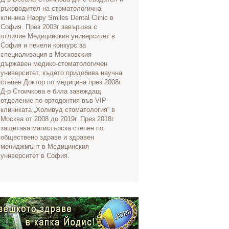
ръководител на стоматологична
клиника Happy Smiles Dental Clinic в
София. През 2003г завършва с
отличие Медицинския университет в
София и печели конкурс за
специализация в Московския
държавен медико-стоматологичен
университет, където придобива научна
степен Доктор по медицина през 2008г.
Д-р Стоичкова е била завеждащ
отделение по ортодонтия във VIP-
клиниката „Холивуд стоматология“ в
Москва от 2008 до 2019г. През 2018г.
защитава магистърска степен по
обществено здраве и здравен
мениджмънт в Медицинския
университет в София.