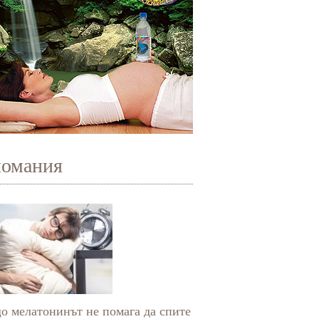
иомания
о мелатонинът не помага да спите