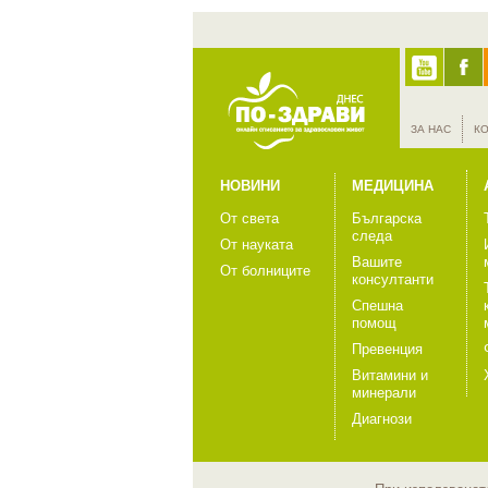
ЗА НАС
К
НОВИНИ
МЕДИЦИНА
От света
Българска
следа
От науката
Вашите
От болниците
консултанти
Спешна
помощ
Превенция
Витамини и
минерали
Диагнози