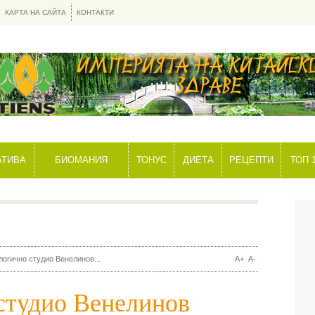
КАРТА НА САЙТА
КОНТАКТИ
АТИВА
БИОМАНИЯ
ТОНУС
ДИЕТА
РЕЦЕПТИ
ТОП 
огично студио Венелинов...
A+
A-
студио Венелинов