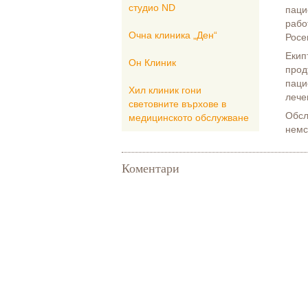
студио ND
паци
рабо
Очна клиника „Ден“
Росе
Екип
Он Клиник
прод
паци
Хил клиник гони
лече
световните върхове в
Обсл
медицинското обслужване
немс
Коментари