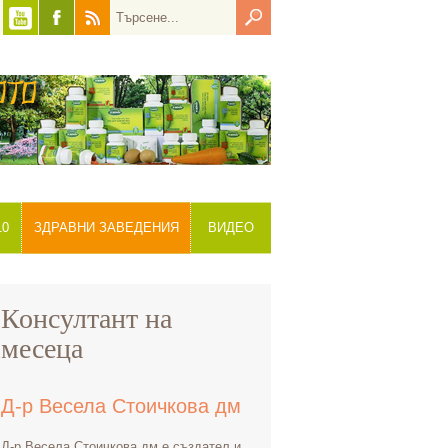
10
ЗДРАВНИ ЗАВЕДЕНИЯ
ВИДЕО
Консултант на
месеца
Д-р Весела Стоичкова дм
Д-р Весела Стоичкова дм е създател и