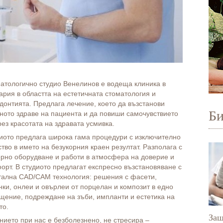
атологично студио Венелинов е водеща клиника в
ария в областта на естетичната стоматология и
донтията. Предлага лечение, което да възстанови
Б
ното здраве на пациента и да повиши самочувствието
рез красотата на здравата усмивка.
иото предлага широка гама процедури с изключително
ство в името на безукорния краен резултат. Разполага с
рно оборудване и работи в атмосфера на доверие и
орт. В студиото предлагат експресно възстановяване с
тална CAD/CAM технология: решения с фасети,
нки, онлеи и овърлеи от порцелан и композит в едно
щение, подреждане на зъби, импланти и естетика на
то.
Защ
нието при нас е безболезнено, не стресира –