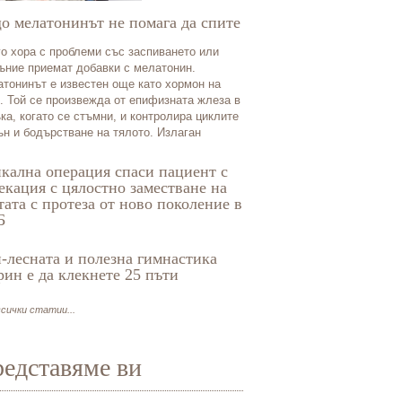
о мелатонинът не помага да спите
о хора с проблеми със заспиването или
ъние приемат добавки с мелатонин.
тонинът е известен още като хормон на
. Той се произвежда от епифизната жлеза в
ка, когато се стъмни, и контролира циклите
ън и бодърстване на тялото. Излаган
кална операция спаси пациент с
екация с цялостно заместване на
тата с протеза от ново поколение в
Б
-лесната и полезна гимнастика
рин е да клекнете 25 пъти
сички статии...
едставяме ви