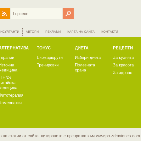
ОНСУЛТАНТИ
АВТОРИ
РЕКЛАМИ
КАРТА НА САЙТА
КОНТАКТИ
АЛТЕРНАТИВА
ТОНУС
ДИЕТА
РЕЦЕПТИ
Терапии
Екомаршрути
Избери диета
За кухнята
Източна
Тренировки
Полезната
За красота
медицина
храна
За здраве
TIENS -
китайска
медицина
Фитотерапия
Хомеопатия
 на статии от сайта, цитирането с препратка към www.po-zdravidnes.co