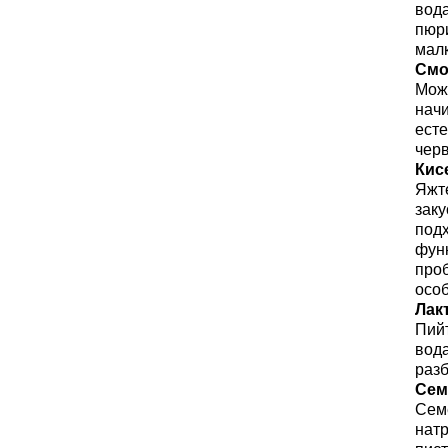
вод
пюри
мал
Смо
Мож
начи
есте
черв
Кис
Яжте
заку
под
функ
про
особ
Л
ак
Пийт
вод
разб
Сем
Сем
нат