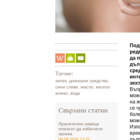
Под
ред
да 
дъл
сре
Тагове:
инт
запек
,
домашни средства
,
зех
сини сливи
,
масло
,
кисело
Въпр
мляко
,
вода
може
на ж
се ч
Свързани статии
бол
може
Хранителни навици
Изпо
помагат да избегнете
врем
запека
дълг
08.08.2026 13:15