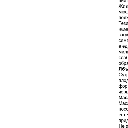
пи
е
Жив
мюс
под
Т
ез
нам
загу
сем
е е
д
мили
слаб
обра
Ябъ
Сутр
плод
форм
черв
Мас
Мас
посо
есте
при
Не 