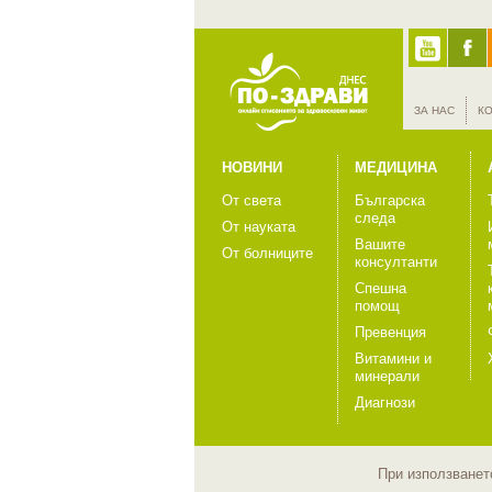
ЗА НАС
К
НОВИНИ
МЕДИЦИНА
От света
Българска
следа
От науката
Вашите
От болниците
консултанти
Спешна
помощ
Превенция
Витамини и
минерали
Диагнози
При използването