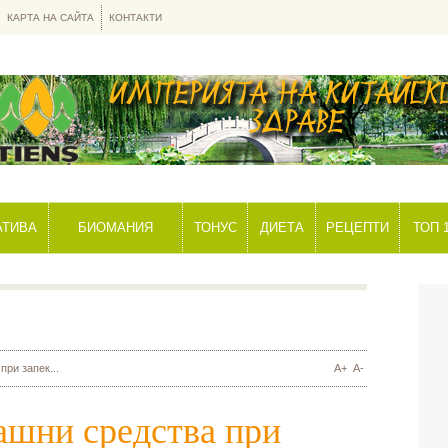
КАРТА НА САЙТА
КОНТАКТИ
АТИВА
БИОМАНИЯ
ТОНУС
ДИЕТА
РЕЦЕПТИ
ТОП 
ри запек...
A+
A-
ашни средства при