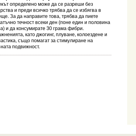
екът определено може да се разреши без
рства и преди всичко трябва да се избягва в
ще. За да направите това, трябва да пиете
атъчно течност всеки ден (поне един и половина
а) и да консумирате 30 грама фибри.
жненията, като джогинг, плуване, колоездене и
астика, също помагат за стимулиране на
ната подвижност.