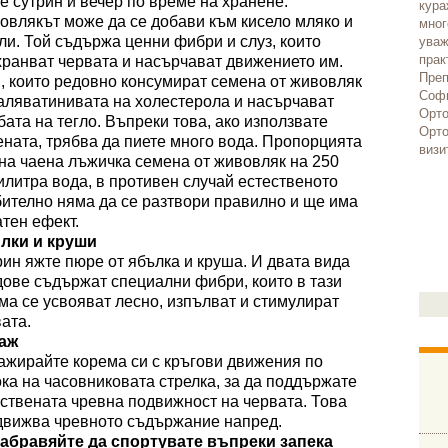
те
сутрин и вечер по време на хранене.
кура
овлякът
може да се добави към кисело мляко и
мног
ли.
Той
съдържа ценни фибри и слуз, които
уваж
прак
хранват червата и насърчават движението
им
.
Преп
и, които редовно консумират семена от
живовляк
Софи
аляват
и
нивата на холестерола и насърчават
Орто
бата на тегло. Въпреки това, ако използвате
Орто
ена
та
, трябва да пиете много
вода
.
Пропорцията
визи
на чаена лъжичка семена от
живовляк
на 250
литра вода, в противен случай естественото
ително няма да се разтвори правилно и ще има
тен ефект.
лки и круши
ин яжте пюре от ябълка и круша. И двата вида
ове съдържат специални фибри, които в тази
а се усвояват лесно, изпълват и стимулират
ата.
аж
ажирайте корема си с кръгови движения по
ка на часовниковата стрелка, за да поддържате
ствената чревна подвижност на червата.
Това
движва чревното съдържание напред.
забравяйте да спортувате въпреки запека