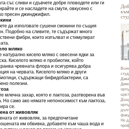
а
та
със сливи и сдъвчете добре
пловодете
или
ги
Доб
райте и се насладете на смути, овкусено с
към
ко пресен джинджифил.
сту
кини
ете да използвате сушени смокини по същия
н. Подобно на сливите, те съдържат много
ствени фибри, които изпълват и стимулират
ата.
ело мляко
 натурално кисело мляко с овесени ядки за
ска. Киселото мляко е пробиотик, който
хранва чревната флора и осигурява добра
Всич
ция на червата. Киселото мляко и други
студ
биотици, съдържащи бифидобактерии, са
Дава
ено полезни.
Димо
тоза
орто
щаст
е млечна захар, която е лактоза, разтворена във
Дъще
а.
Но само ако нямате
непоносимост към лактоза,
орто
ира се.
дълг
ена от живовляк
факу
ената от
живовляк
, за предпочитане
Но д
рошена
та им
обвивка, добавете към чаша вода и
проф