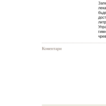
Зап
лека
бъде
дост
литр
Упра
гимн
чрев
Коментари