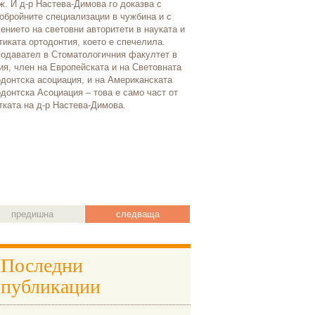
ж. И д-р Настева-Димова го доказва с
болница за рехабилитация с
обройните специализации в чужбина и с
баща си през 2018 година. П
ението на световни авторитети в науката и
поставя лечебната дейност 
тиката ортодонтия, което е спечелила.
Създава и прилага иноватив
одавател в Стоматологичния факултет в
въздействие на вертеброгенн
я, член на Европейската и на Световната
заболявания и по-специално 
донтска асоциация, и на Американската
Благодарение на него
донтска Асоциация – това е само част от
тката на д-р Настева-Димова.
предишна
следваща
Последни
публикации