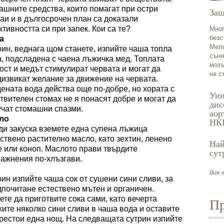
ашни
те
средства, които помагат при остри
Защ
аи и в дългосрочен план са доказали
тивността си при запек.
Кои са те?
Мног
безс
а
Мела
ин, веднага щом станете, изпийте чаша топла
съня
, подсладена с чаена лъжичка мед. Топлата
мозъ
ост и медът стимулират червата и могат да
на с
извикат желание за движение на червата.
ената вода действа още по-добре, но хората с
Уни
твителен стомах не я понасят добре и могат да
дис
учат стомашни спазми.
аор
ло
НК
и закуска вземете една супена лъжица
ствено растително масло, като зехтин, ленено
Най
 или коноп. Маслото прави твърдите
сут
ажнения по-хлъзгави.
Виж в
ин изпийте чаша сок от сушени сини сливи, за
почитане естествено мътен и органичен.
те да приготвите сока сами,
като
вечерта
Пр
ж
и
те
няколко сини сливи в чаша вода и
остав
и
те
рестои
една нощ. На следващата сутрин изпийте