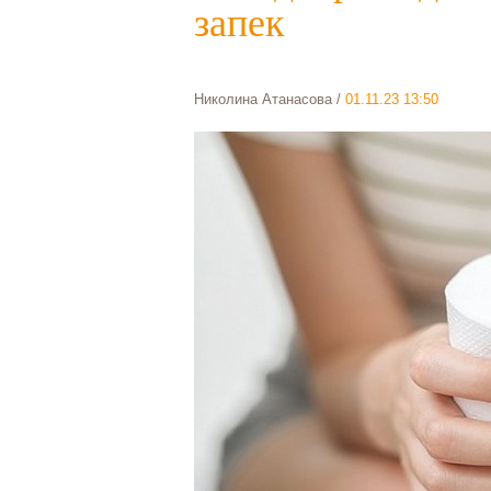
запек
Николина Атанасова
/
01.11.23 13:50