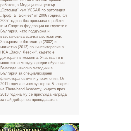
работещ в Медицински център
„Ортомед“ към УСБАЛ по ортопедия
„Проф. Б. Бойчев“ от 2006 година. От
2007 година без прекъсване работи
към Спортна федерация на глухите в
България, като поддържа и
възстановява всички състезатели.
Завършил е бакалавър (2002) и
магистър (2013) по кинезитерапия в
НСА „Васил Левски“, където е
докторант в момента. Участвал е в
множество международни обучения.
Въвежда няколко методики в
България за специализирани
физиотерапевтични упражнения. От
2011 година е инструктор за България
на Thera-band Academy, където през
2013 година му се присъжда награда
за най-добър нов преподавател.