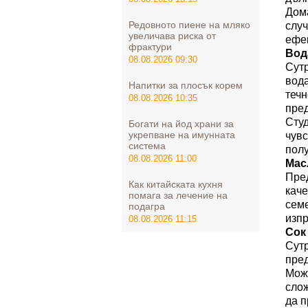
Дом
Редовното пиене на мляко
случ
увеличава риска от
ефек
фрактури
В
од
08.08.2026 09:30
Сутр
вода
Напитки за плосък корем
течн
08.08.2026 10:35
пред
Студ
Богати на йод храни за
укрепване на имунната
чувс
система
пол
08.08.2026 11:00
Мас
Пред
Как китайската кухня
каче
помага за лечение на
семе
подагра
изпр
08.08.2026 11:15
Сок
Сутр
пред
Може
сло
да
п