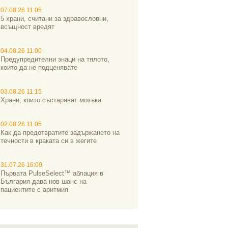
07.08.26 11:05
5 храни, считани за здравословни,
всъщност вредят
04.08.26 11:00
Предупредителни знаци на тялото,
които да не подценявате
03.08.26 11:15
Храни, които състаряват мозъка
02.08.26 11:05
Как да предотвратите задържането на
течности в краката си в жегите
31.07.26 16:00
Първата PulseSelect™ аблация в
България дава нов шанс на
пациентите с аритмия