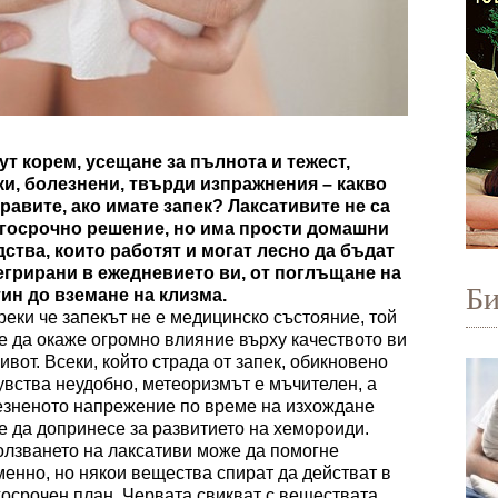
ут корем, усещане за пълнота
и тежест
,
ки, болезнени, твърди изпражнения – какво
правите, ако имате запек? Лаксативите не са
госрочно решение, но има прости домашни
дства, които работят и могат лесно да бъдат
егрирани в ежедневието ви, от поглъщане на
Б
тин до вземане на клизма.
еки че запекът не е медицинско състояние, той
 да окаже огромно влияние върху качеството ви
ивот. Всеки, който страда от запек, обикновено
увства неудобно, метеоризмът е мъчителен, а
езненото напрежение по време на изхождане
 да допринесе за развитието на хемороиди.
лзването на лаксативи може да помогне
енно, но някои вещества спират да действат в
осрочен план. Червата свикват с веществата.