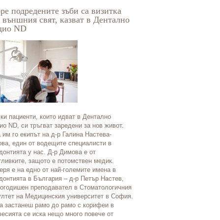
ре подредените зъби са визитка
Специализирана болни
 външния свят, казват в Дентално
рехабилитация - Паве
дио ND
За Павел баня фамилията Г
ки пациенти, които идват в Дентално
емблематична. Когато през 1
ио ND, си тръгват заредени за нов живот.
Георги Гечев е назначен за г
 им го екипът на д-р Галина Настева-
балнеосанаториума, Павел б
ва, един от водещите специалисти в
обикновено малко подбалкан
донтията у нас. Д-р Димова е от
балнеолечебница. Днес село
ливките, защото е потомствен медик.
като балнеоложкия център, б
ря е на едно от най-големите имена в
оставени от проф. Гечев. А 
донтията в България – д-р Петър Настев,
превръща в място, където и
огодишен преподавател в Стоматологичния
физиотерапевти от цялата ст
лтет на Медицинския университет в София.
това днес разказва и показв
а застанеш рамо до рамо с корифеи в
професора - д-р Йордан Геч
есията се иска нещо много повече от
мястото като директор на С