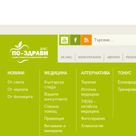
ЗА НАС
КОНСУЛТАНТИ
АВТОРИ
РЕКЛ
НОВИНИ
МЕДИЦИНА
АЛТЕРНАТИВА
ТОНУС
От света
Българска
Терапии
Екомаршр
следа
От науката
Източна
Трениров
Вашите
медицина
От болниците
консултанти
TIENS -
Спешна
китайска
помощ
медицина
Превенция
Фитотерапия
Витамини и
Хомеопатия
минерали