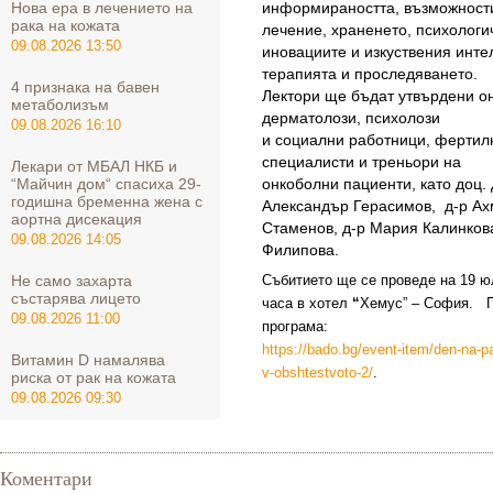
Нова ера в лечението на
информираността, възможности
рака на кожата
лечение, храненето, психологи
09.08.2026 13:50
иновациите и изкуствения интел
терапията и проследяването.
4 признака на бавен
Лектори ще бъдат утвърдени он
метаболизъм
дерматолози, психолози
09.08.2026 16:10
и социални работници, фертил
специалисти и треньори на
Лекари от МБАЛ НКБ и
“Майчин дом“ спасиха 29-
онкоболни пациенти, като доц. 
годишна бременна жена с
Александър Герасимов, д-р Ахм
аортна дисекация
Стаменов, д-р Мария Калинков
09.08.2026 14:05
Филипова.
Не само захарта
Събитието ще се проведе на 19 юли
състарява лицето
часа в хотел
“
Хемус” – София. П
09.08.2026 11:00
програма:
https://bado.bg/event-item/den-na-
Витамин D намалява
v-obshtestvoto-2/
.
риска от рак на кожата
09.08.2026 09:30
Коментари