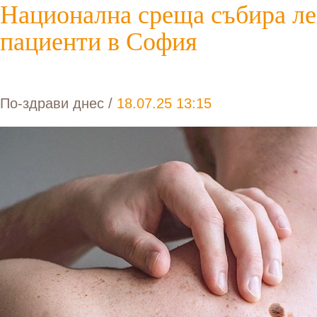
Национална среща събира ле
пациенти в София
По-здрави днес
/
18.07.25 13:15