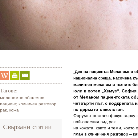
„
Ден на пациента: Меланомно о
национална среща, насочена къ
малигнен меланом и техните б
Тагове:
юли в хотел „Хемус“, София
от Меланом пациентската об
меланомно общество
,
четвърти път, с подкрепата 
пациент
,
клиничен разговор
,
по дермато-онкология.
рак
,
кожа
Форумът поставя фокус върху н
най-опасния вид рак
Свързани статии
на кожата, както и теми, които
план в клиничния разговор – ка