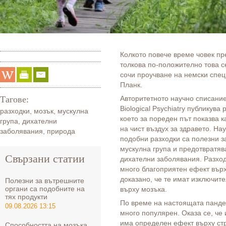
Колкото повече време човек пре
толкова по-положително това с
сочи проучване на немски спец
Планк.
Тагове:
Авторитетното научно списание 
Biological Psychiatry публикува
разходки
,
мозък
,
мускулна
което за пореден път показва к
група
,
дихателни
на чист въздух за здравето. Нау
заболявания
,
природа
подобни разходки са полезни з
мускулна група и предотвратяв
Свързани статии
дихателни заболявания. Разхо
много благоприятен ефект върх
доказано, че те имат изключит
Полезни за вътрешните
органи са подобните на
върху мозъка.
тях продукти
По време на настоящата панде
09.08.2026 13:15
много популярен. Оказа се, че
има определен ефект върху стр
Способността на мозъка