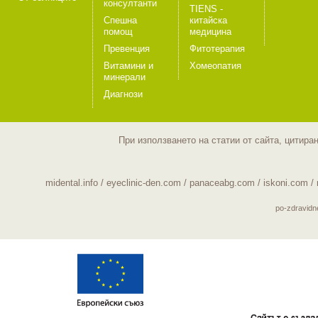
консултанти
TIENS -
Спешна
китайска
помощ
медицина
Превенция
Фитотерапия
Витамини и
Хомеопатия
минерали
Диагнози
При използването на статии от сайта, цитира
midental.info
/
eyeclinic-den.com
/
panaceabg.com
/
iskoni.com
/
po-zdravid