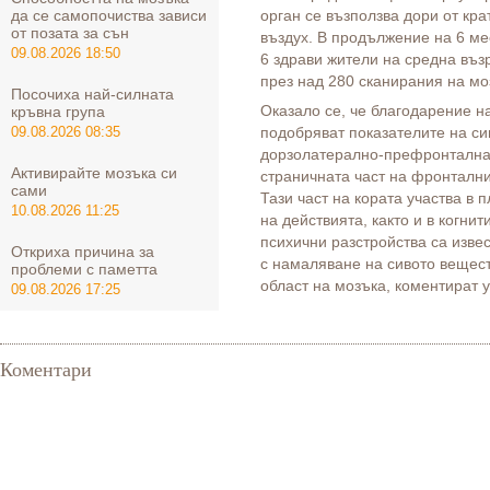
да се самопочиства зависи
орган се възползва дори от кра
от позата за сън
въздух. В продължение на 6 м
09.08.2026 18:50
6 здрави жители на средна въз
през над 280 сканирания на мо
Посочиха най-силната
Оказало се, че благодарение на
кръвна група
подобряват показателите на си
09.08.2026 08:35
дорзолатерално-префронтална к
Активирайте мозъка си
страничната част на фронтални
сами
Тази част на кората участва в 
10.08.2026 11:25
на действията, както и в когнит
психични разстройства са изве
Откриха причина за
с намаляване на сивото вещес
проблеми с паметта
област на мозъка, коментират у
09.08.2026 17:25
Коментари