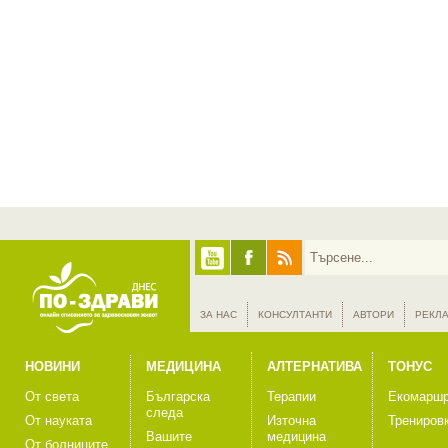
ЗА НАС
КОНСУЛТАНТИ
АВТОРИ
РЕКЛ
НОВИНИ
МЕДИЦИНА
АЛТЕРНАТИВА
ТОНУС
От света
Българска
Терапии
Екомаршр
следа
От науката
Източна
Трениров
Вашите
медицина
От болниците