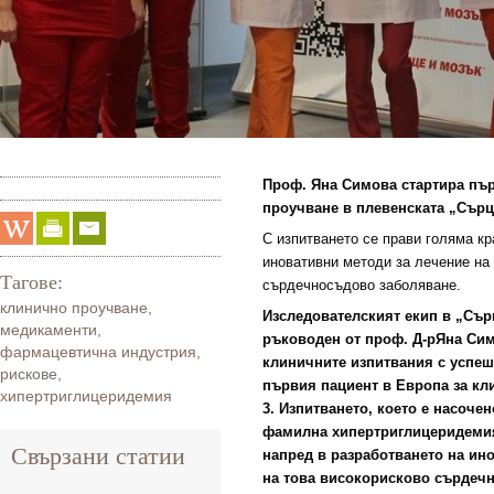
Проф. Яна Симова стартира пъ
проучване в
плевенската „
Сърц
С изпитването се прави голяма кр
иновативни методи за лечение на
Тагове:
сърдечносъдово заболяване.
клинично проучване
,
Изследователският екип в
„
Сър
медикаменти
,
ръководен от проф. Д-р
Яна Сим
фармацевтична индустрия
,
клиничните изпитвания с успе
рискове
,
първия пациент в Европа за к
хипертриглицеридемия
3. Изпитването, което е насоче
фамилна хипертриглицеридемия
Свързани статии
напред в разработването на ин
на това високорисково сърдеч