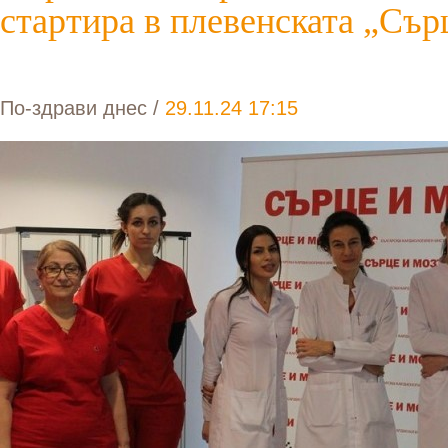
стартира в плевенската „Сър
По-здрави днес
/
29.11.24 17:15