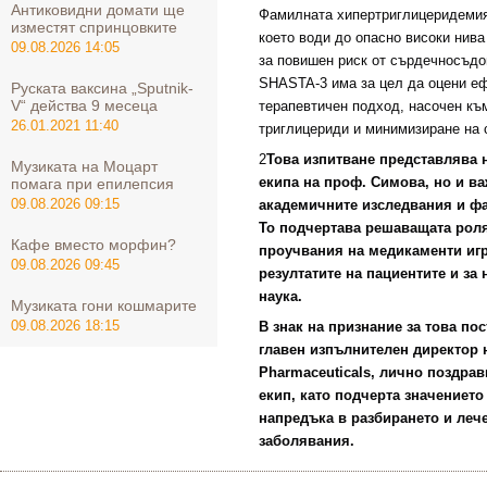
Антиковидни домати ще
Фамилната хипертриглицеридемия 
изместят спринцовките
което води до опасно високи нива
09.08.2026 14:05
за повишен риск от сърдечносъдо
SHASTA-3 има за цел да оцени еф
Руската ваксина „Sputnik-
V“ действа 9 месеца
терапевтичен подход, насочен къ
26.01.2021 11:40
триглицериди и минимизиране на с
2
Това изпитване представлява 
Музиката на Моцарт
екипа на проф. Симова, но и в
помага при епилепсия
09.08.2026 09:15
академичните изследвания и ф
То подчертава решаващата роля
Кафе вместо морфин?
проучвания на медикаменти игр
09.08.2026 09:45
резултатите на пациентите и за
наука.
Музиката гони кошмарите
09.08.2026 18:15
В знак на признание за това п
главен изпълнителен директор 
Pharmaceuticals, лично поздра
екип, като подчерта значението 
напредъка в разбирането и леч
заболявания.