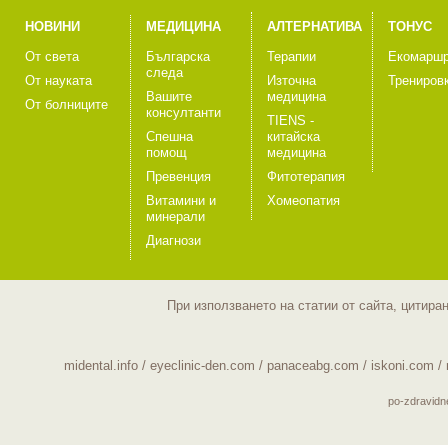
НОВИНИ
МЕДИЦИНА
АЛТЕРНАТИВА
ТОНУС
От света
Българска
Терапии
Екомаршр
следа
От науката
Източна
Трениров
Вашите
медицина
От болниците
консултанти
TIENS -
Спешна
китайска
помощ
медицина
Превенция
Фитотерапия
Витамини и
Хомеопатия
минерали
Диагнози
При използването на статии от сайта, цитира
midental.info
/
eyeclinic-den.com
/
panaceabg.com
/
iskoni.com
/
po-zdravid