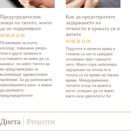
Предупредителни
Как да предотвратите
знаци на тялото, които
задържането на
да не подценявате
течности в краката си в
жегите
04.08.26 11:00
02.08.26 11:05
Потрепване на очите,
косопад, повишена умора -
Подутите и натекли крака и
тези и други промени в
глезени са често срещано
състоянието ви може да са
оплакване през горещото
начинът, по който тялото ви
лято. Много хора забелязват
ви предупреждава за
задържане на течности в
възникващи здравословни
телата си по време на такова
проблеми. За да разпознаете
време. Междувременно,
заболяванията рано, е важно
летните отоци на краката
да разберете
могат успешно да се борят,
предупредителнит
както каза диетологът Ке
Диета
Рецепти