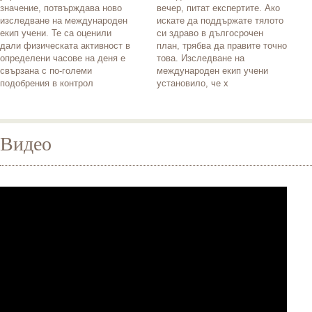
значение, потвърждава ново
вечер, питат експертите. Ако
изследване на международен
искате да поддържате тялото
екип учени. Те са оценили
си здраво в дългосрочен
дали физическата активност в
план, трябва да правите точно
определени часове на деня е
това. Изследване на
свързана с по-големи
международен екип учени
подобрения в контрол
установило, че х
Видео