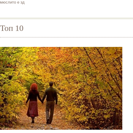
мюслито е зд
Топ 10