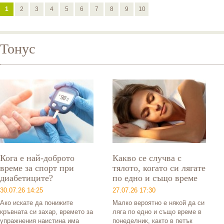
1
2
3
4
5
6
7
8
9
10
Тонус
Кога е най-доброто
Какво се случва с
време за спорт при
тялото, когато си лягате
диабетиците?
по едно и също време
30.07.26 14:25
27.07.26 17:30
Ако искате да понижите
Малко вероятно е някой да си
кръвната си захар, времето за
ляга по едно и също време в
упражнения наистина има
понеделник, както в петък