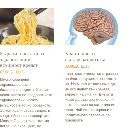
5 храни, считани за
Храни, които
здравословни,
състаряват мозъка
всъщност вредят
03.08.26 11:15
07.08.26 11:05
Това, което ядем, се отразява
на благополучието на телата
Много хора ценят
ни. Но много от нас може да
здравословната и
не осъзнават как храната
балансирана диета. Храните
влияе и на ума ни. Диетата
обаче често се продават като
може да състари мозъка ни
здравословни, когато
като повлияе на когнитивния
всъщност е точно обратното.
спад. Най-силно вървани с
За кои храни става въпрос и
когнитивното стареене са
защо, обясняват експертите.
преработе
Мюсли Съществува голямо
погрешно схващане, че