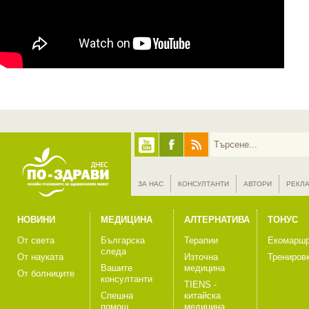
ЗА НАС
КОНСУЛТАНТИ
АВТОРИ
РЕКЛ
НОВИНИ
МЕДИЦИНА
АЛТЕРНАТИВА
ТОНУС
От света
Българска
Терапии
Екомаршр
следа
От науката
Източна
Трениров
Вашите
медицина
От болниците
консултанти
TIENS -
Спешна
китайска
помощ
медицина